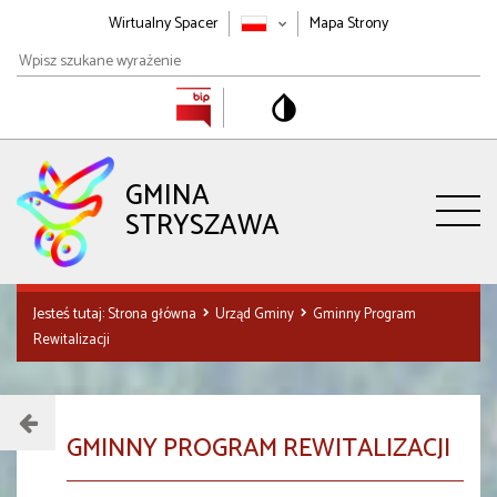
Wirtualny Spacer
Mapa Strony
Wpisz
szukane
wyrażenie
GMINA
STRYSZAWA
Jesteś tutaj:
Strona główna
Urząd Gminy
Gminny Program
Rewitalizacji
Menu
GMINNY PROGRAM REWITALIZACJI
działu