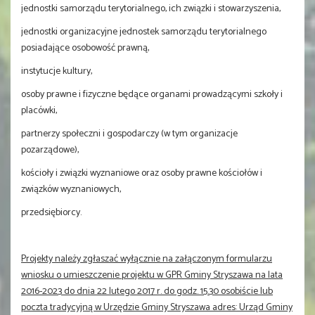
jednostki samorządu terytorialnego, ich związki i stowarzyszenia,
jednostki organizacyjne jednostek samorządu terytorialnego
posiadające osobowość prawną,
instytucje kultury,
osoby prawne i fizyczne będące organami prowadzącymi szkoły i
placówki,
partnerzy społeczni i gospodarczy (w tym organizacje
pozarządowe),
kościoły i związki wyznaniowe oraz osoby prawne kościołów i
związków wyznaniowych,
przedsiębiorcy.
Projekty należy zgłaszać wyłącznie na załączonym formularzu
wniosku o umieszczenie projektu w GPR Gminy Stryszawa na lata
2016-2023 do dnia 22 lutego 2017 r. do godz. 15.30 osobiście lub
poczta tradycyjną w Urzędzie Gminy Stryszawa adres: Urząd Gminy