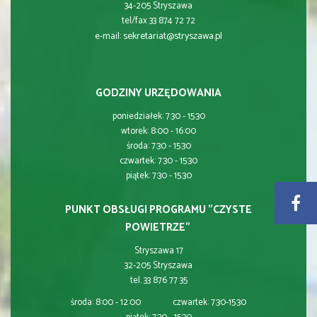
34-205 Stryszawa
tel/fax 33 874 72 72
sekretariat@stryszawa.pl
e-mail:
GODZINY URZĘDOWANIA
poniedziałek: 7:30 - 15:30
wtorek: 8:00 - 16:00
środa: 7:30 - 15:30
czwartek: 7:30 - 15:30
piątek: 7:30 - 15:30
PUNKT OBSŁUGI PROGRAMU "CZYSTE
POWIETRZE"
Stryszawa 17
32-205 Stryszawa
tel. 33 876 77 35
środa: 8:00 - 12:00 czwartek: 7:30-15:30