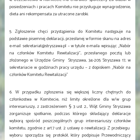
posiedzeniach i pracach Komitetu nie przysługuje wynagrodzenie,
dieta ani rekompensata za utracone zarobki.
5. Zgłoszenie chęci przystąpienia do Komitetu następuje na
podstawie pisemnej deklaracji, przesłanej w formie skanu na adres
e-mail: sekretariat@stryszawa.pl – w tytule e-maila wpisując „Nabór
na członków Komitetu Rewitalizacji”, przesłanego pocztą lub
złożonego w Urzędzie Gminy Stryszawa, 34-205 Stryszawa 17, w
sekretariacie w godzinach pracy urzędu – z dopiskiem „Nabór na
członków Komitetu Rewitalizacji”
6. W przypadku zgłoszenia się większej liczny chętnych do
członkostwa w Komitecie, niż limity określone dla w/w grup
interesariuszy, z zastrzeżeniem § 3 ust 2., Wójt Gminy Stryszawa
zorganizuje spotkanie, podczas którego składający deklaracje
wybiorą spośród poszczególnych grup interesariuszy członków
komitetu, zgodnie z art.7 ust. 2 ustawy o rewitalizacji. Z przebiegu
wyboru sporządza się protokół, który podpisuje Przewodniczący