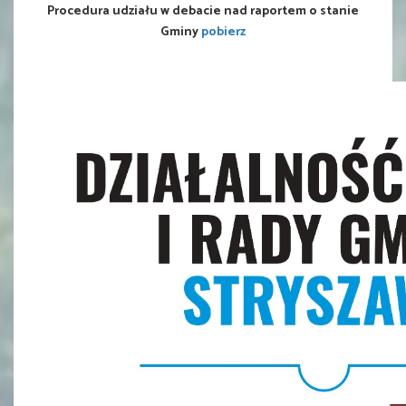
Procedura udziału w debacie nad raportem o stanie
Gminy
pobierz