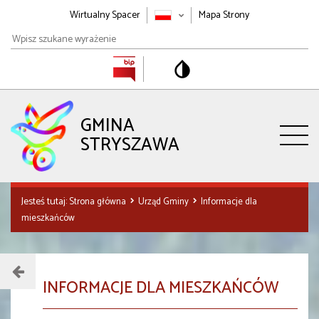
Wirtualny Spacer
Mapa Strony
Wpisz
szukane
wyrażenie
GMINA
STRYSZAWA
Jesteś tutaj:
Strona główna
Urząd Gminy
Informacje dla
mieszkańców
Menu
INFORMACJE DLA MIESZKAŃCÓW
działu