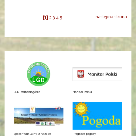
1
następna strona
2
3
4
5
LGD Podbabiogórze
Monitor Polski
Spacer Wirtualny Stryszawa
Prognoza pogody