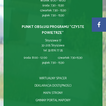
wtorek: 8:00 - 16:00
środa: 7:30 - 15:30
czwartek: 7:30 - 15:30
piątek: 7:30 - 15:30
PUNKT OBSŁUGI PROGRAMU "CZYSTE
POWIETRZE"
Stryszawa 17
32-205 Stryszawa
tel. 33 876 77 35
środa: 8:00 - 12:00 czwartek: 7:30-15:30
piątek: 7:30 - 15:30
WIRTUALNY SPACER
DEKLARACJA DOSTĘPNOŚCI
MAPA STRONY
GMINNY PORTAL MAPOWY