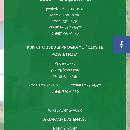
poniedziałek: 7:30 - 15:30
wtorek: 8:00 - 16:00
środa: 7:30 - 15:30
czwartek: 7:30 - 15:30
piątek: 7:30 - 15:30
PUNKT OBSŁUGI PROGRAMU "CZYSTE
POWIETRZE"
Stryszawa 17
32-205 Stryszawa
tel. 33 876 77 35
środa: 8:00 - 12:00 czwartek: 7:30-15:30
piątek: 7:30 - 15:30
WIRTUALNY SPACER
DEKLARACJA DOSTĘPNOŚCI
MAPA STRONY