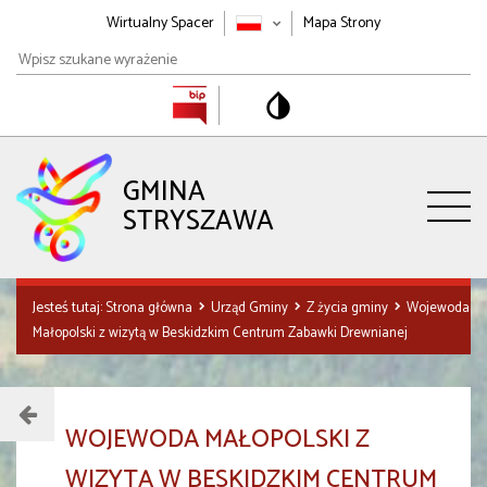
Wirtualny Spacer
Mapa Strony
Wpisz
szukane
wyrażenie
GMINA
STRYSZAWA
Jesteś tutaj:
Strona główna
Urząd Gminy
Z życia gminy
Wojewoda
Małopolski z wizytą w Beskidzkim Centrum Zabawki Drewnianej
Menu
WOJEWODA MAŁOPOLSKI Z
działu
WIZYTĄ W BESKIDZKIM CENTRUM