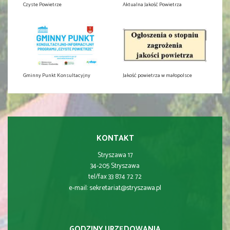
Czyste Powietrze
Aktualna Jakość Powietrza
Gminny Punkt Konsultacyjny
Jakość powietrza w małopolsce
KONTAKT
Stryszawa 17
34-205 Stryszawa
tel/fax 33 874 72 72
sekretariat@stryszawa.pl
e-mail:
GODZINY URZĘDOWANIA