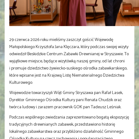
29 czerwca 2026 roku mieliśmy zaszczyt gościć Wojewodę
Małopolskiego Krzysztofa Jana Klęczara, który podczas swojej wizyty
odwiedził Beskidzkie Centrum Zabawki Drewnianej w Stryszawie. To
wyjątkowe miejsce, będące wizytówką naszej gminy, od lat chroni
i promuje dziedzictwo żywiecko-suskiego ośrodka zabawkarskiego,
które wpisane jest na Krajową Listę Niematerialnego Dziedzictwa
Kulturowego.
Wojewodzie towarzyszyli Wójt Gminy Stryszawa pan Rafał Lasek,
Dyrektor Gminnego Ośrodka Kultury pani Renata Chudzik oraz
twórca ludowy i zarazem pracownik GOK pan Tadeusz Leśniak.
Podczas wspólnego zwiedzania zaprezentowano bogatą ekspozycję
tradycyjnych drewnianych zabawek, przedstawiono historię
lokalnego zabawkarstwa oraz przybliżono działalność Gminnego
Ośrodka Kultury na rzecz zachowania i popularyzacji tego