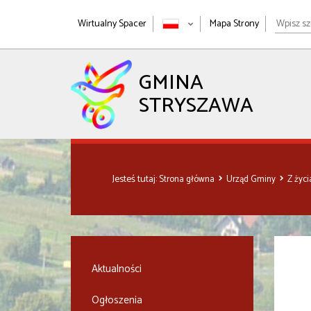
Wpisz
Wirtualny Spacer
Mapa Strony
szukan
wyrażen
GMINA
STRYSZAWA
Jesteś tutaj:
Strona główna
Urząd Gminy
Z życ
Aktualności
Ogłoszenia