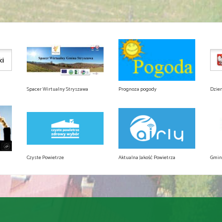
Spacer Wirtualny Stryszawa
Prognoza pogody
Dzie
Czyste Powietrze
Aktualna Jakość Powietrza
Gmin