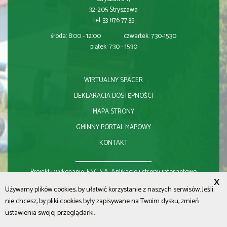
32-205 Stryszawa
tel. 33 876 77 35
środa: 8:00 - 12:00 czwartek: 7:30-15:30
piątek: 7:30 - 15:30
WIRTUALNY SPACER
DEKLARACJA DOSTĘPNOŚCI
MAPA STRONY
GMINNY PORTAL MAPOWY
KONTAKT
ESC S.A.
Aplikacje i strony internetowe
Projekt i wykonanie:
X
Używamy plików cookies, by ułatwić korzystanie z naszych serwisów. Jeśli
nie chcesz, by pliki cookies były zapisywane na Twoim dysku, zmień
ustawienia swojej przeglądarki.