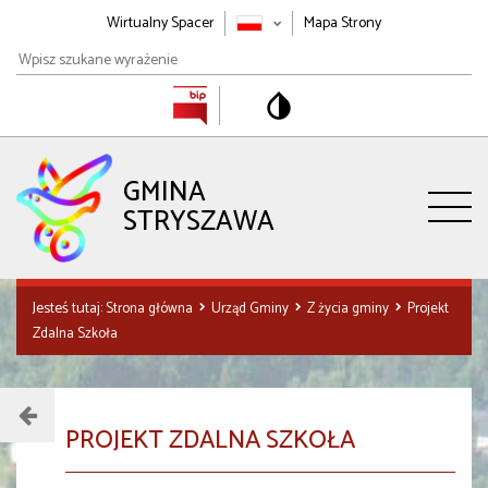
Wirtualny Spacer
Mapa Strony
Wpisz
szukane
wyrażenie
GMINA
STRYSZAWA
Jesteś tutaj:
Strona główna
Urząd Gminy
Z życia gminy
Projekt
Zdalna Szkoła
Menu
PROJEKT ZDALNA SZKOŁA
działu