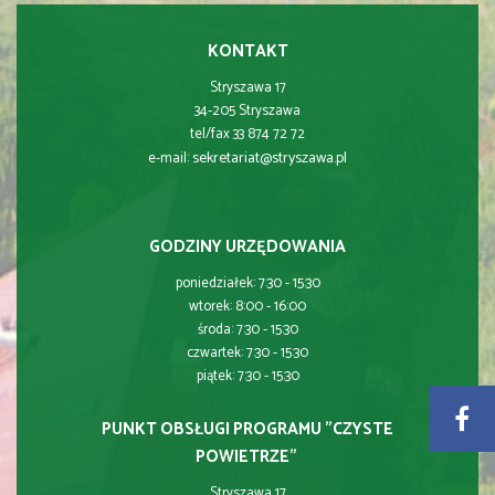
KONTAKT
Stryszawa 17
34-205 Stryszawa
tel/fax 33 874 72 72
sekretariat@stryszawa.pl
e-mail:
GODZINY URZĘDOWANIA
poniedziałek: 7:30 - 15:30
wtorek: 8:00 - 16:00
środa: 7:30 - 15:30
czwartek: 7:30 - 15:30
piątek: 7:30 - 15:30
PUNKT OBSŁUGI PROGRAMU "CZYSTE
POWIETRZE"
Stryszawa 17