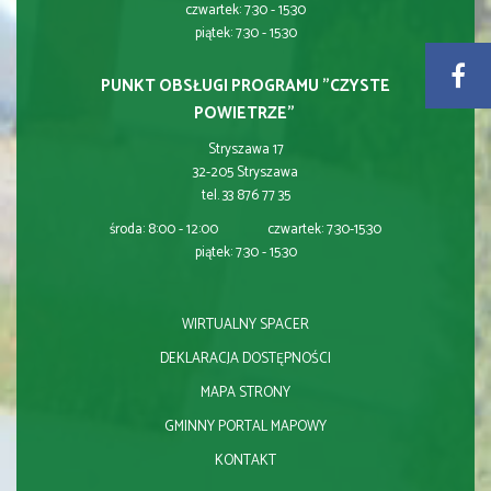
czwartek: 7:30 - 15:30
piątek: 7:30 - 15:30
PUNKT OBSŁUGI PROGRAMU "CZYSTE
POWIETRZE"
Stryszawa 17
32-205 Stryszawa
tel. 33 876 77 35
środa: 8:00 - 12:00 czwartek: 7:30-15:30
piątek: 7:30 - 15:30
WIRTUALNY SPACER
DEKLARACJA DOSTĘPNOŚCI
MAPA STRONY
GMINNY PORTAL MAPOWY
KONTAKT