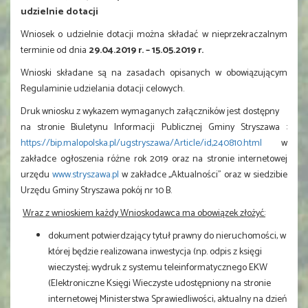
udzielnie dotacji
Wniosek o udzielnie dotacji można składać w nieprzekraczalnym
terminie od dnia
29.04.2019 r. – 15.05.2019 r.
Wnioski składane są na zasadach opisanych w obowiązującym
Regulaminie udzielania dotacji celowych.
Druk wniosku z wykazem wymaganych załączników jest dostępny
na stronie Biuletynu Informacji Publicznej Gminy Stryszawa :
https://bip.malopolska.pl/ugstryszawa/Article/id,240810.html
w
zakładce ogłoszenia różne rok 2019 oraz na stronie internetowej
urzędu
www.stryszawa.pl
w zakładce ,,Aktualności” oraz w siedzibie
Urzędu Gminy Stryszawa pokój nr 10 B.
Wraz z wnioskiem każdy Wnioskodawca ma obowiązek złożyć:
dokument potwierdzający tytuł prawny do nieruchomości, w
której będzie realizowana inwestycja (np. odpis z księgi
wieczystej; wydruk z systemu teleinformatycznego EKW
(Elektroniczne Księgi Wieczyste udostępniony na stronie
internetowej Ministerstwa Sprawiedliwości, aktualny na dzień