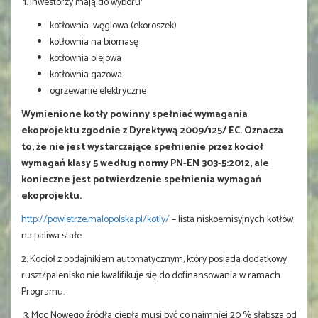
1. Inwestorzy mają do wyboru:
kotłownia węglowa (ekoroszek)
kotłownia na biomasę
kotłownia olejowa
kotłownia gazowa
ogrzewanie elektryczne
Wymienione kotły powinny spełniać wymagania
ekoprojektu zgodnie z Dyrektywą 2009/125/ EC. Oznacza
to, że nie jest wystarczające spełnienie przez kocioł
wymagań klasy 5 według normy PN-EN 303-5:2012, ale
konieczne jest potwierdzenie spełnienia wymagań
ekoprojektu.
http://powietrze.malopolska.pl/kotly/
– lista niskoemisyjnych kotłów
na paliwa stałe
2. Kocioł z podajnikiem automatycznym, który posiada dodatkowy
ruszt/palenisko nie kwalifikuje się do dofinansowania w ramach
Programu.
3. Moc Nowego źródła ciepła musi być co najmniej 20 % słabsza od