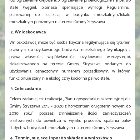
lub ogrzewanie olejowe lub ogrzewanie proekologiczne na paliwo
stałe (węgiel, biomasa spełniające wymogi Regulaminu)
planowanej do realizacji w budynku mieszkalnym/lokalu
mieszkalnym położonym na terenie Gminy Stryszawa.
2. Wnioskodawca
Wnioskodawcą może być osoba fizyczna legitymująca się tytułem
prawnym do użytkowanego budynku mieszkalnego (wynikający z
prawa własności, współwłasności, użytkowania wieczystego),
zlokalizowanego na terenie Gminy Stryszawa, oddanym do
użytkowania, oznaczonym numerem porządkowym, w którym
funkcjonuje stary, nie ekologiczny kocioł na paliwo stałe.
3. Cele zadania
Celem zadania jest realizacja „Planu gospodarki niskoemisyjnej dla
Gminy Stryszawa 2015 – 2020 z horyzontem długoterminowym do
2030 roku” poprzez zmniejszenie ilości zanieczyszczeń
emitowanych do powietrza w wyniku procesów spalania paliw
stałych w budynkach mieszkalnych na terenie Gminy Stryszawa.
4. Termin, miejsce i sposób składania wniosków o