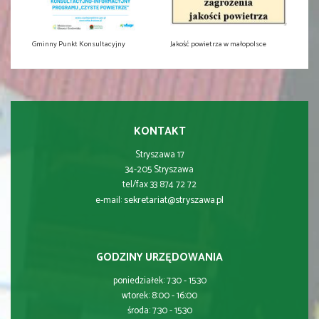
Gminny Punkt Konsultacyjny
Jakość powietrza w małopolsce
KONTAKT
Stryszawa 17
34-205 Stryszawa
tel/fax 33 874 72 72
sekretariat@stryszawa.pl
e-mail:
GODZINY URZĘDOWANIA
poniedziałek: 7:30 - 15:30
wtorek: 8:00 - 16:00
środa: 7:30 - 15:30