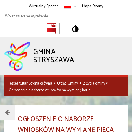
Wirtualny Spacer
Mapa Strony
Wpisz
szukane
wyrażenie
GMINA
STRYSZAWA
Jesteś tutaj:
Strona główna
Urząd Gminy
Z życia gminy
Ogłoszenie o naborze wniosków na wymianę kotła
Menu
OGŁOSZENIE O NABORZE
działu
WNIOSKÓW NA WYMIANĘ PIECA