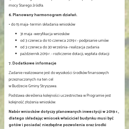
mocy Starego źródła.
6. Planowany harmonogram działań.
•
do 15 maja- termin składania wniosków
31 maja -weryfikacja wniosków
od 3 czerwca do 10 czerwca 2019 r.- podpisanie umów
od 3 czerwca do 30 września- realizacja zadania
październik 2019 r. - rozliczenie dotacji, wypłata dotacji
7. Dodatkowe informacje
Zadanie realizowane jest do wysokości środków finansowych
przeznaczonych na ten cel
w Budżecie Gminy Stryszawa.
Podstawa określenia kolejności uczestnictwa w Programie jest
kolejność złożenia wniosków.
Nabór wniosków dotyczy planowanych inwestycji w 2019 r.,
dlatego składając wniosek właściciel budynku musi być
gotów i posiadać niezbędne pozwolenia oraz środki