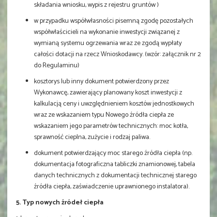
składania wniosku, wypis z rejestru gruntów )
w przypadku współwłasności pisemną zgodę pozostałych
współwłaścicieli na wykonanie inwestycji związanej z
wymianą systemu ogrzewania wraz ze zgodą wypłaty
całości dotacji na rzecz Wnioskodawcy. (wzór: załącznik nr 2
do Regulaminu)
kosztorys lub inny dokument potwierdzony przez
Wykonawcę, zawierający planowany koszt inwestycji z
kalkulacją ceny i uwzględnieniem kosztów jednostkowych
wraz ze wskazaniem typu Nowego źródła ciepła ze
wskazaniem jego parametrów technicznych: moc kotła,
sprawność cieplna, zużycie i rodzaj paliwa.
dokument potwierdzający moc starego źródła ciepła (np.
dokumentacja fotograficzna tabliczki znamionowej, tabela
danych technicznych z dokumentacji technicznej starego
źródła ciepła, zaświadczenie uprawnionego instalatora).
5. Typ nowych źródeł ciepła