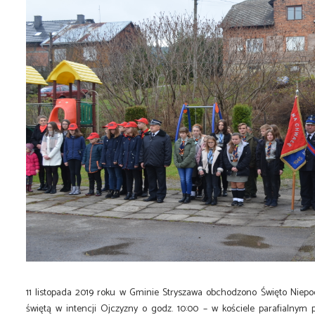
11 listopada 2019 roku w Gminie Stryszawa obchodzono Święto Niepod
świętą w intencji Ojczyzny o godz. 10:00 – w kościele parafialnym 