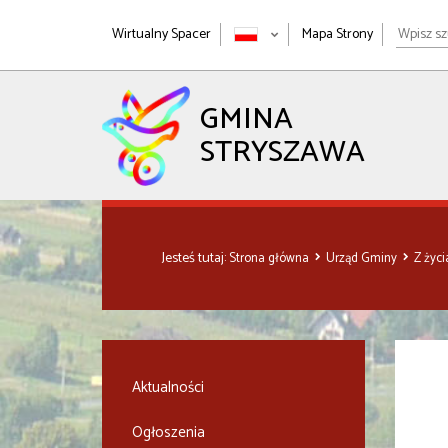
Wpisz
Wirtualny Spacer
Mapa Strony
szukan
wyrażen
GMINA
STRYSZAWA
Jesteś tutaj:
Strona główna
Urząd Gminy
Z życ
Aktualności
Ogłoszenia