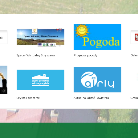
Spacer Wirtualny Stryszawa
Prognoza pogody
Dzie
Czyste Powietrze
Aktualna Jakość Powietrza
Gmin