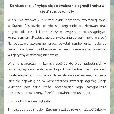
Konkurs akcji „Przyłącz się do zwalczania agresji i hejtu w
sieci” rozstrzygnięty
W dniu 24 czerwca 2020r. w budynku Komendy Powiatowej Policji
w Suchej Beskidzkiej odbyło się wręczenie podziękowań oraz
nagród dla dzieci i młodzieży w związku z rozstrzygniętym
konkursem pn. „Przyłącz się do zwalczania agresji i hejtu w sieci”.
Na podstawie zwycięskiej pracy, powstał symbol oraz hasło do
reakcji na treści publikowane w sieci zawierające przemoc,
wulgaryzmy oraz mowę nienawiści.
W dniu 17.06.2020 r. komisja spośród 60 prac nadesłanych w
terminie, wybrała hasło oraz logo, które będzie miało na celu
poinformować administratora danej strony internetowej, że treści,
jakie się pojawiają np. w komentarzach, zawierają agresję i hejt.
Wklejone pod takie treści opracowane logo, zasygnalizuje
administratorowi strony, iż treść ta powinna być usunięta.
Komisja konkursowa wybrała:
·I miejsce za
logo i hasło
–
Zachariasz Zborowski
– Zespól Szkół w