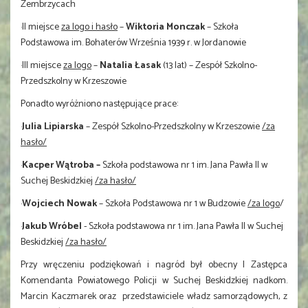
Zembrzycach
·II miejsce
za logo i hasło
–
Wiktoria Monczak
– Szkoła
Podstawowa im. Bohaterów Września 1939 r. w Jordanowie
·III miejsce
za logo
–
Natalia Łasak
(13 lat) – Zespół Szkolno-
Przedszkolny w Krzeszowie
Ponadto wyróżniono następujące prace:
·
Julia Lipiarska
– Zespół Szkolno-Przedszkolny w Krzeszowie
/za
hasło/
·
Kacper Wątroba
–
Szkoła podstawowa nr 1 im. Jana Pawła II w
Suchej Beskidzkiej
/za hasło/
·
Wojciech Nowak
– Szkoła Podstawowa nr 1 w Budzowie
/za logo
/
·
Jakub Wróbel
- Szkoła podstawowa nr 1 im. Jana Pawła II w Suchej
Beskidzkiej
/za hasło/
Przy wręczeniu podziękowań i nagród był obecny I Zastępca
Komendanta Powiatowego Policji w Suchej Beskidzkiej nadkom.
Marcin Kaczmarek oraz przedstawiciele władz samorządowych, z