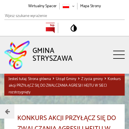
Wirtualny Spacer
Mapa Strony
Wpisz
szukane
wyrażenie
GMINA
STRYSZAWA
Jesteś tutaj:
Strona główna
Urząd Gminy
Z życia gminy
Konkurs
akcji PRZYŁĄCZ SIĘ DO ZWALCZANIA AGRESJI I HEJTU W SIECI
rozstrzygnięty
Menu
KONKURS AKCJI PRZYŁĄCZ SIĘ DO
działu
ZWALCZANIA AGRESJI I HEJTU W