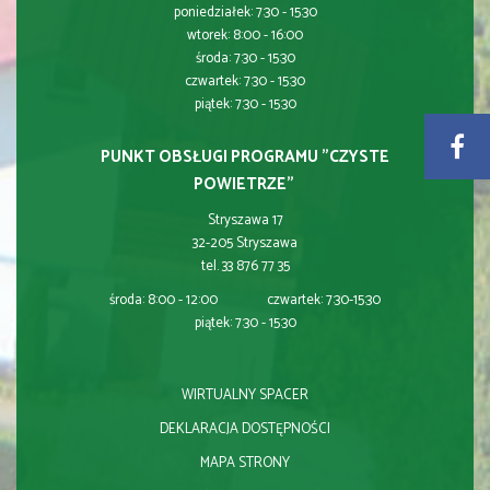
poniedziałek: 7:30 - 15:30
wtorek: 8:00 - 16:00
środa: 7:30 - 15:30
czwartek: 7:30 - 15:30
piątek: 7:30 - 15:30
PUNKT OBSŁUGI PROGRAMU "CZYSTE
POWIETRZE"
Stryszawa 17
32-205 Stryszawa
tel. 33 876 77 35
środa: 8:00 - 12:00 czwartek: 7:30-15:30
piątek: 7:30 - 15:30
WIRTUALNY SPACER
DEKLARACJA DOSTĘPNOŚCI
MAPA STRONY