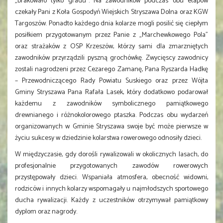
„brakowało tylko gradu”. Na zawodników podczas obu etapów
czekały Pani z Koła Gospodyń Wiejskich Stryszawa Dolna oraz KGW
Targoszów. Ponadto każdego dnia kolarze mogli posilić się ciepłym
posiłkiem przygotowanym przez Panie z „Marchewkowego Pola”
oraz strażaków z OSP Krzeszów, którzy sami dla zmarzniętych
zawodników przyrządzili pyszną grochówkę. Zwycięscy zawodnicy
zostali nagrodzeni przez Cezarego Zamanę, Pana Ryszarda Hadkę
– Przewodniczącego Rady Powiatu Suskiego oraz przez Wójta
Gminy Stryszawa Pana Rafała Lasek, który dodatkowo podarował
każdemu z zawodników symbolicznego pamiątkowego
drewnianego i różnokolorowego ptaszka. Podczas obu wydarzeń
organizowanych w Gminie Stryszawa swoje być może pierwsze w
życiu sukcesy w dziedzinie kolarstwa rowerowego odnosiły dzieci.
W międzyczasie, gdy dorośli rywalizowali w okolicznych lasach, do
profesjonalnie przygotowanych zawodów rowerowych
przystępowały dzieci.
Wspaniała atmosfera, obecność widowni,
rodziców i innych kolarzy wspomagały u najmłodszych sportowego
ducha rywalizacji. Każdy z uczestników otrzymywał pamiątkowy
dyplom oraz nagrody.