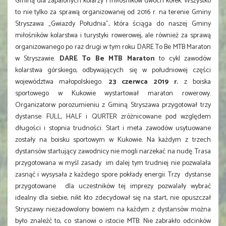
Gminą dla zapalonych kolarzy i miłośników dwóch kółek. Wszystko
to nie tylko za sprawą organizowanej od 2016 r. na terenie Gminy
Stryszawa „Gwiazdy Południa”, która ściąga do naszej Gminy
miłośników kolarstwa i turystyki rowerowej, ale również za sprawą
organizowanego po raz drugi w tym roku DARE To Be MTB Maraton
w Stryszawie.
DARE To Be MTB Maraton
to cykl zawodów
kolarstwa górskiego, odbywających się w południowej części
województwa małopolskiego.
23 czerwca 2019 r.
z boiska
sportowego w Kukowie wystartował maraton rowerowy.
Organizatorw porozumieniu z Gminą Stryszawa przygotował trzy
dystanse: FULL, HALF i QURTER zróżnicowane pod względem
długości i stopnia trudności. Start i meta zawodów usytuowane
zostały na boisku sportowym w Kukowie. Na każdym z trzech
dystansów startujący zawodnicy nie mogli narzekać na nudę. Trasa
przygotowana w myśl zasady im dalej tym trudniej nie pozwalała
zasnąć i wysysała z każdego spore pokłady energii. Trzy dystanse
przygotowane dla uczestników tej imprezy pozwalały wybrać
idealny dla siebie, nikt kto zdecydował się na start, nie opuszczał
Stryszawy niezadowolony bowiem na każdym z dystansów można
było znaleźć to, co stanowi o istocie MTB. Nie zabrakło odcinków