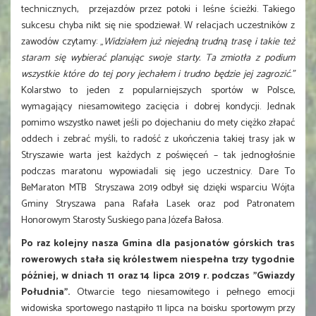
technicznych, przejazdów przez potoki i leśne ścieżki. Takiego
sukcesu chyba nikt się nie spodziewał. W relacjach uczestników z
zawodów czytamy: „
Widziałem już niejedną trudną trasę i takie też
staram się wybierać planując swoje starty. Ta zmiotła z podium
wszystkie które do tej pory jechałem i trudno będzie jej zagrozić.”
Kolarstwo to jeden z popularniejszych sportów w Polsce,
wymagający niesamowitego zacięcia i dobrej kondycji. Jednak
pomimo wszystko nawet jeśli po dojechaniu do mety ciężko złapać
oddech i zebrać myśli, to radość z ukończenia takiej trasy jak w
Stryszawie warta jest każdych z poświęceń – tak jednogłośnie
podczas maratonu wypowiadali się jego uczestnicy. Dare To
BeMaraton MTB Stryszawa 2019 odbył się dzięki wsparciu Wójta
Gminy Stryszawa pana Rafała Lasek oraz pod Patronatem
Honorowym Starosty Suskiego pana Józefa Bałosa.
Po raz kolejny nasza Gmina dla pasjonatów górskich tras
rowerowych stała się królestwem niespełna trzy tygodnie
później, w dniach 11 oraz 14 lipca 2019 r. podczas "Gwiazdy
Południa".
Otwarcie tego niesamowitego i pełnego emocji
widowiska sportowego nastąpiło 11 lipca na boisku sportowym przy