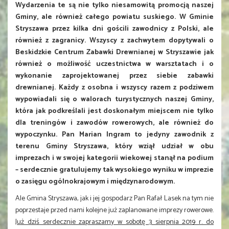
Wydarzenia te są nie tylko niesamowitą promocją naszej
Gminy, ale również całego powiatu suskiego. W Gminie
Stryszawa przez kilka dni gościli zawodnicy z Polski, ale
również z zagranicy. Wszyscy z zachwytem dopytywali o
Beskidzkie Centrum Zabawki Drewnianej w Stryszawie jak
również o możliwość uczestnictwa w warsztatach i o
wykonanie zaprojektowanej przez siebie zabawki
drewnianej. Każdy z osobna i wszyscy razem z podziwem
wypowiadali się o walorach turystycznych naszej Gminy,
która jak podkreślali jest doskonałym miejscem nie tylko
dla treningów i zawodów rowerowych, ale również do
wypoczynku. Pan Marian Ingram to jedyny zawodnik z
terenu Gminy Stryszawa, który wziął udział w obu
imprezach i w swojej kategorii wiekowej stanął na podium
– serdecznie gratulujemy tak wysokiego wyniku w imprezie
o zasięgu ogólnokrajowym i międzynarodowym.
Ale Gmina Stryszawa, jak i jej gospodarz Pan Rafał Lasek na tym nie
poprzestaje przed nami kolejne już zaplanowane imprezy rowerowe.
Już dziś serdecznie zapraszamy w sobotę 3 sierpnia 2019 r. do