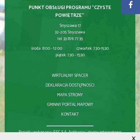
PUNKT OBSŁUGI PROGRAMU "CZYSTE
POWIETRZE"
Stryszawa 17
32-205 Stryszawa
tel. 33 876 77 35
środa: 8:00 - 12:00 czwartek: 7:30-15:30
piątek: 7:30 - 15:30
WIRTUALNY SPACER
DEKLARACJA DOSTĘPNOŚCI
MAPA STRONY
GMINNY PORTAL MAPOWY
KONTAKT
ESC S.A.
Aplikacje i strony internetowe
Projekt i wykonanie:
X