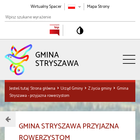
Wirtualny Spacer
Mapa Strony
Wpisz
szukane
wyrażenie
GMINA
STRYSZAWA
Jesteś tutaj:
Strona główna
Urząd Gminy
Z życia gminy
Gmina
Stryszawa - przyjazna rowerzystom
Menu
GMINA STRYSZAWA PRZYJAZNA
działu
ROWERZYSTOM