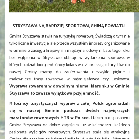
STRYSZAWA NAJBARDZIEJ SPORTOWĄ GMINĄ POWIATU
Gmina Stryszawa stawia na turystykę rowerową. Świadczą o tym nie
tylko liczne inwestycje, ale przede wszystkim imprezy organizowane
w Gminie o zasięgu krajowym i międzynarodowym. Lato tego roku
bez wątpienia w Stryszawie obfituje w wydarzenia sportowe, w
których udział biorą miłośnicy kolarstwa. Zapraszając turystów do
naszej Gminy mamy do zaoferowania niezwykle piękne i
malownicze trasy rowerowe w paśmieJałowca czy Leskowca.
Wyprawa rowerem w dowolnym niemal kierunku w Gminie
Stryszawa to zawsze wyjątkowa przyjemność.
Miłośnicy turystycznych wypraw z całej Polski zgromadzili
się w naszej Gminie podczas dwóch największych
maratonów rowerowych MTB w Polsce.
I takim oto sposobem
Gmina Stryszawa na dobre zagościła już w kalendarzu każdego
pasjonata wyścigów rowerowych. Stryszawa stała się atrakcyjną