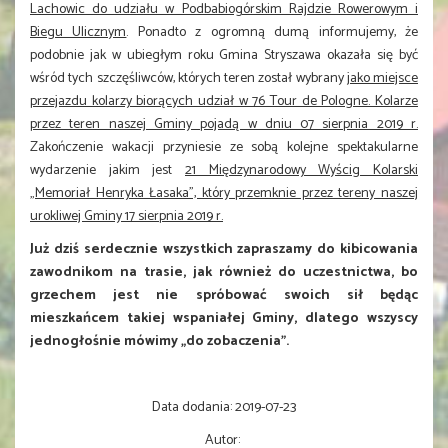
Lachowic do udziału w Podbabiogórskim Rajdzie Rowerowym i
Biegu Ulicznym
. Ponadto z ogromną dumą informujemy, że
podobnie jak w ubiegłym roku Gmina Stryszawa okazała się być
wśród tych szczęśliwców, których teren został wybrany
jako miejsce
przejazdu kolarzy biorących udział w 76 Tour de Pologne. Kolarze
przez teren naszej Gminy pojadą w dniu 07 sierpnia 2019 r.
Zakończenie wakacji przyniesie ze sobą kolejne spektakularne
wydarzenie jakim jest
21 Międzynarodowy Wyścig Kolarski
„Memoriał Henryka Łasaka”, który przemknie przez tereny naszej
urokliwej Gminy 17 sierpnia 2019 r.
Już dziś serdecznie wszystkich zapraszamy do kibicowania
zawodnikom na trasie, jak również do uczestnictwa, bo
grzechem jest nie spróbować swoich sił będąc
mieszkańcem takiej wspaniałej Gminy, dlatego wszyscy
jednogłośnie mówimy „do zobaczenia”.
Data dodania:
2019-07-23
Autor: