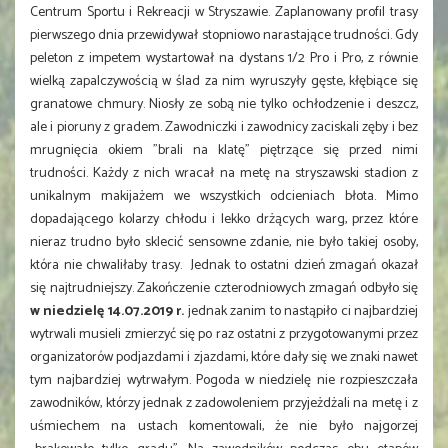
Centrum Sportu i Rekreacji w Stryszawie. Zaplanowany profil trasy
pierwszego dnia przewidywał stopniowo narastające trudności. Gdy
peleton z impetem wystartował na dystans 1/2 Pro i Pro, z równie
wielką zapalczywością w ślad za nim wyruszyły gęste, kłębiące się
granatowe chmury. Niosły ze sobą nie tylko ochłodzenie i deszcz,
ale i pioruny z gradem. Zawodniczki i zawodnicy zaciskali zęby i bez
mrugnięcia okiem "brali na klatę" piętrzące się przed nimi
trudności. Każdy z nich wracał na metę na stryszawski stadion z
unikalnym makijażem we wszystkich odcieniach błota. Mimo
dopadającego kolarzy chłodu i lekko drżących warg, przez które
nieraz trudno było sklecić sensowne zdanie, nie było takiej osoby,
która nie chwaliłaby trasy. Jednak to ostatni dzień zmagań okazał
się najtrudniejszy. Zakończenie czterodniowych zmagań odbyło się
w niedzielę 14.07.2019 r.
jednak zanim to nastąpiło ci najbardziej
wytrwali musieli zmierzyć się po raz ostatni z przygotowanymi przez
organizatorów podjazdami i zjazdami, które dały się we znaki nawet
tym najbardziej wytrwałym. Pogoda w niedzielę nie rozpieszczała
zawodników, którzy jednak z zadowoleniem przyjeżdżali na metę i z
uśmiechem na ustach komentowali, że nie było najgorzej