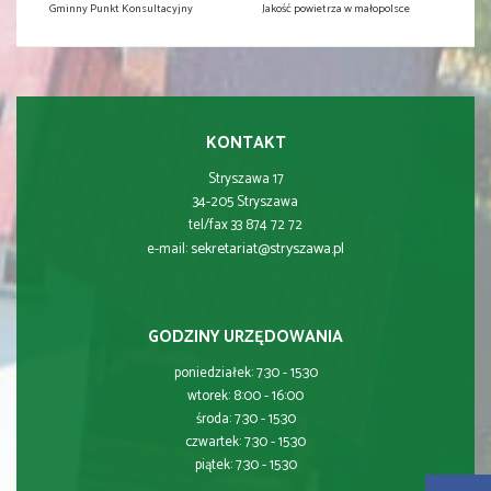
Gminny Punkt Konsultacyjny
Jakość powietrza w małopolsce
KONTAKT
Stryszawa 17
34-205 Stryszawa
tel/fax 33 874 72 72
sekretariat@stryszawa.pl
e-mail:
GODZINY URZĘDOWANIA
poniedziałek: 7:30 - 15:30
wtorek: 8:00 - 16:00
środa: 7:30 - 15:30
czwartek: 7:30 - 15:30
piątek: 7:30 - 15:30