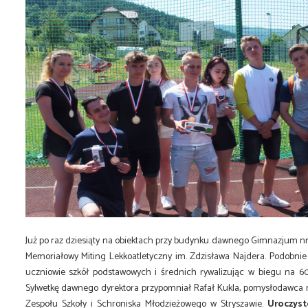
Już po raz dziesiąty na obiektach przy budynku dawnego Gimnazjum nr 1
Memoriałowy Miting Lekkoatletyczny im. Zdzisława Najdera. Podobnie 
uczniowie szkół podstawowych i średnich rywalizując w biegu na 60
Sylwetkę dawnego dyrektora przypomniał Rafał Kukla, pomysłodawca 
Zespołu Szkoły i Schroniska Młodzieżowego w Stryszawie.
Uroczys