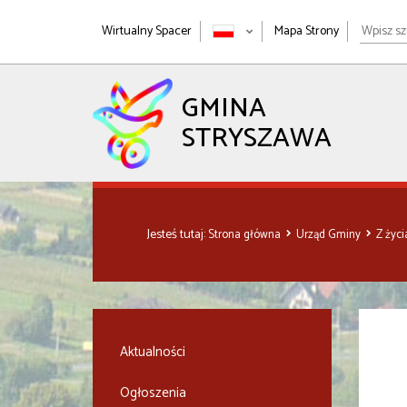
Wpisz
Wirtualny Spacer
Mapa Strony
szukan
wyrażen
GMINA
STRYSZAWA
Jesteś tutaj:
Strona główna
Urząd Gminy
Z życ
Aktualności
Ogłoszenia