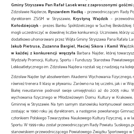
Gminy Stryszawa Pan Rafał Lasek wraz z zaproszonymi gośćmi
Zdzisławie Najderze,
Ryszardem Hadką
– przewodniczącym Rady Po
dyrektorem ZSiSM w Stryszawie,
Krystyną Wajdzik
– przewodni
Kołodziejczyk
– prezes Banku Spółdzielczego w Suchej Beskidzkiej.
mogli uczestniczyć w dowolnej liczbie konkurencji. Uczniowie, którzy uz
dodatkowo uhonorowani przez Wójta Gminy Stryszawa Pana Rafała Lase
Jakub Pietrusa, Zuzanna Bargiel, Maciej Sikora i Kamil Wa
jdzik
w każdej z konkurencji wręczyła
Barbara Najder, której towarzy
Wydziały Promocji, Kultury, Sportu i Funduszy Starostwa Powiatowego
Lekkoatletycznego im. Zdzisława Najdera rozstali się z nadzieją na kole
Zdzisław Najder był absolwentem Akademii Wychowania Fizycznego, na k
również trenera II klasy w pływaniu. Zarówno na tej uczelni, jak i w
Białej nieustannie podnosił swoje umiejętności aż do 2005 roku. 
wychowania fizycznego w Młodzieżowym Domu Kultury w Krakowie, a
Gminnej w Stryszawie. Na tym samym stanowisku kontynuował owocną 
zostając w 1990 roku jej dyrektorem, a następnie powołanego Gimnaz
członkiem Polskiego Towarzystwa Naukowego Kultury Fizycznej, a w l
Sportu. W 1999 roku został przewodniczącym Rady Powiatu Suskiego, peł
stanowiskiem przewodniczącego Powiatowego Związku Sportowego w Su