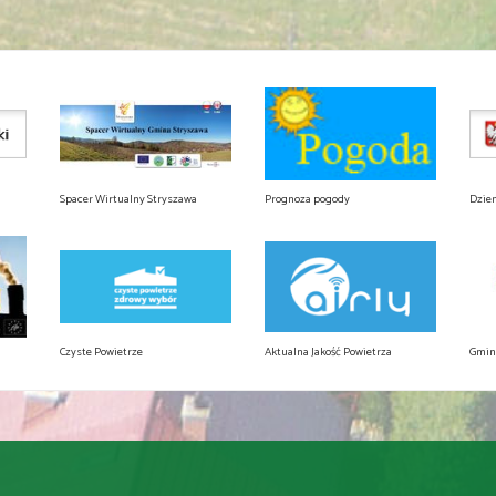
Spacer Wirtualny Stryszawa
Prognoza pogody
Dzie
Czyste Powietrze
Aktualna Jakość Powietrza
Gmin