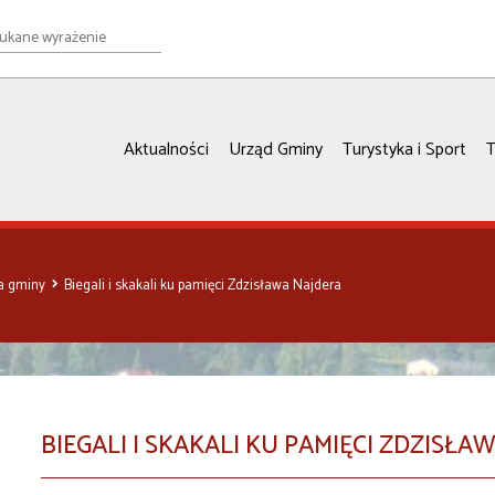
e
ie
Aktualności
Urząd Gminy
Turystyka i Sport
T
ia gminy
Biegali i skakali ku pamięci Zdzisława Najdera
BIEGALI I SKAKALI KU PAMIĘCI ZDZISŁA