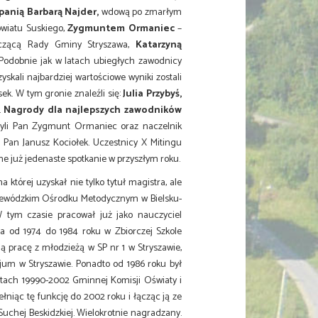
 panią
Barbarą Najder
,
wdową po zmarłym
wiatu Suskiego,
Zygmuntem Ormaniec
–
czącą Rady Gminy Stryszawa,
Katarzyną
 Podobnie jak w latach ubiegłych zawodnicy
yskali najbardziej wartościowe wyniki zostali
k. W tym gronie znaleźli się:
Julia Przybyś,
.
Nagrody dla najlepszych zawodników
szyli Pan Zygmunt Ormaniec oraz
naczelnik
 Pan Janusz Kociołek. Uczestnicy X Mitingu
jne już jedenaste spotkanie w przyszłym roku.
tórej uzyskał nie tylko tytuł magistra, ale
 Wojewódzkim Ośrodku Metodycznym w Bielsku-
W tym czasie pracował już jako nauczyciel
 od 1974 do 1984 roku w Zbiorczej Szkole
pracę z młodzieżą w SP nr 1 w Stryszawie,
jum w Stryszawie. Ponadto od 1986 roku był
atach 19990-2002 Gminnej Komisji Oświaty i
niąc tę funkcję do 2002 roku i łącząc ją ze
chej Beskidzkiej. Wielokrotnie nagradzany.