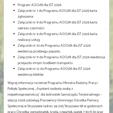
Program AOOzN dla JST 2026
Załącznik nr 7 do Programu AOOzN dla JST 2026 karta
zgłoszenia
Załącznik nr 8 do Programu AOOzN dla JST 2026 karta
zakresu czynności
Załącznik nr 9 do Programu AOOzN dla JST 2026 karta
realizacji usług
Załącznik nr 10 do Programu AOOzN dla JST 2026
ewidencja przebiegu pojazdu
Załącznik nr 11 do Programu AOOzN dla JST 2026 ewidencja
przejazdu innym środkiem transportu
Załącznik nr 12 do Programu AOOzN dla JST 2026
ewidencja biletów
Więcej informacji na temat Programu Ministra Rodziny, Pracy i
Polityki Społecznej: „Asystent osobisty osoby z
niepełnosprawnością” dla Jednostek Samorządu Terytorialnego –
edycja 2026 udzielają Pracownicy Gminnego Ośrodka Pomocy
Społecznej w Stryszawie (adres: 34-205 Stryszawa 18) w godzinach
pracy Ośrodka: poniedziałek, środa, czwartek, piątek 7.30-15.30 oraz