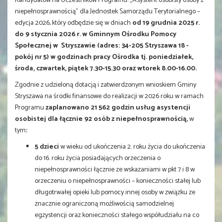
Kandydatów na Uczestników Programu: „Asystent osobisty osoby z
niepełnosprawnością” dla Jednostek Samorządu Terytorialnego –
edycja 2026, który odbędzie się w dniach
od 19 grudnia 2025 r.
do 9 stycznia 2026 r. w Gminnym Ośrodku Pomocy
Społecznej w Stryszawie (adres: 34-205 Stryszawa 18 -
pokój nr 5) w godzinach pracy Ośrodka tj. poniedziałek,
środa, czwartek, piątek 7.30-15.30 oraz wtorek 8.00-16.00.
Zgodnie z udzieloną dotacją i zatwierdzonym wnioskiem Gminy
Stryszawa na środki finansowe do realizacji w 2026 roku w ramach
Programu
zaplanowano 21 562 godzin usług asystencji
osobistej dla łącznie 92 osób z niepełnosprawnością,
w
tym
:
5 dzieci
w wieku od ukończenia 2. roku życia do ukończenia
do 16. roku życia posiadających orzeczenia o
niepełnosprawności łącznie ze wskazaniami w pkt 7 i 8 w
orzeczeniu o niepełnosprawności – konieczności stałej lub
długotrwałej opieki lub pomocy innej osoby w związku ze
znacznie ograniczoną możliwością samodzielnej
egzystencji oraz konieczności stałego współudziału na co