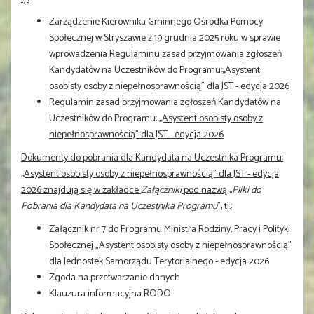
Zarządzenie Kierownika Gminnego Ośrodka Pomocy
Społecznej w Stryszawie z 19 grudnia 2025 roku w sprawie
wprowadzenia Regulaminu zasad przyjmowania zgłoszeń
Kandydatów na Uczestników do Programu:
,,Asystent
osobisty osoby z niepełnosprawnością" dla JST - edycja 2026
Regulamin zasad przyjmowania zgłoszeń Kandydatów na
Uczestników do Programu: ,
,Asystent osobisty osoby z
niepełnosprawnością" dla JST - edycja 2026
Dokumenty do pobrania dla Kandydata na Uczestnika Programu:
,,Asystent osobisty osoby z niepełnosprawnością" dla JST - edycja
2026 znajdują się w zakładce
Załączniki
pod nazwą ,,
Pliki do
Pobrania dla Kandydata na Uczestnika Programu
", tj.:
Załącznik nr 7 do Programu Ministra Rodziny, Pracy i Polityki
Społecznej „Asystent osobisty osoby z niepełnosprawnością”
dla Jednostek Samorządu Terytorialnego - edycja 2026
Zgoda na przetwarzanie danych
Klauzura informacyjna RODO