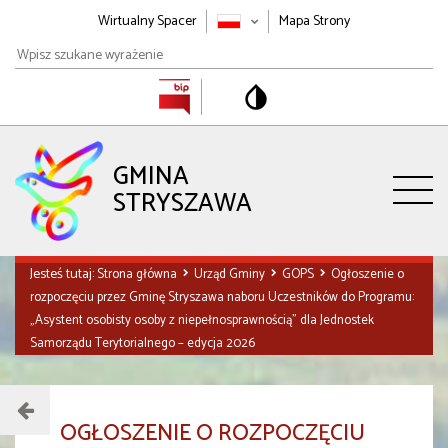
Wirtualny Spacer
Mapa Strony
Wpisz
szukane
wyrażenie
GMINA
STRYSZAWA
Jesteś tutaj:
Strona główna
Urząd Gminy
GOPS
Ogłoszenie o
rozpoczęciu przez Gminę Stryszawa naboru Uczestników do Programu:
„Asystent osobisty osoby z niepełnosprawnością” dla Jednostek
Samorządu Terytorialnego – edycja 2026
Menu
OGŁOSZENIE O ROZPOCZĘCIU
działu