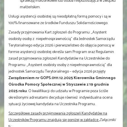
sprawują małżonkowie lub osoba niepozostająca w związku
małżeńskim.
Usługi asystencji osobistej są nieodpłatną formą pomocy i są w
100% finansowane ze środków Funduszu Solidarnościowego.
Zasady przyjmowania Kart zgłoszeń do Programu: „Asystent
osobisty osoby z niepełnosprawnością” dla Jednostek Samorządu
Terytorialnego edycja 2026 i pierwszeństwo do objęcia pomocą w
formie asystencji osobistej określa sam Program oraz Regulamin
zasad przyjmowania zgłoszeń Kandydatów na Uczestników do
Programu: „Asystent osobisty osoby z niepełnosprawnością” dla
jednostek Samorządu Terytorialnego – edycja 2026 przyjęty
Zarządzeniem nr GOPS.0111.12.2025 Kierownika Gminnego
Ośrodka Pomocy Społecznej w Stryszawie z 19 grudnia
2025 roku
. O kwalifikacji do udziału w Programie poza ściśle
określonymi adresatami decyduje również indywidualna ocena
sytuacji życiowej kandydata na Uczestnika Programu.
Szczegółowe zasady przyjmowania zgłoszeń Kandydatów na
Uczestników Programu znajdują się poniżej w zakładce
Załączniki
tj.: