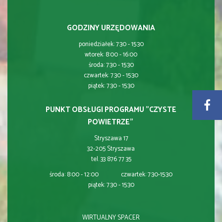
GODZINY URZĘDOWANIA
poniedziałek: 7:30 - 15:30
wtorek: 8:00 - 16:00
środa: 7:30 - 15:30
czwartek: 7:30 - 15:30
piątek: 7:30 - 15:30
PUNKT OBSŁUGI PROGRAMU "CZYSTE
POWIETRZE"
Stryszawa 17
32-205 Stryszawa
tel. 33 876 77 35
środa: 8:00 - 12:00 czwartek: 7:30-15:30
piątek: 7:30 - 15:30
WIRTUALNY SPACER