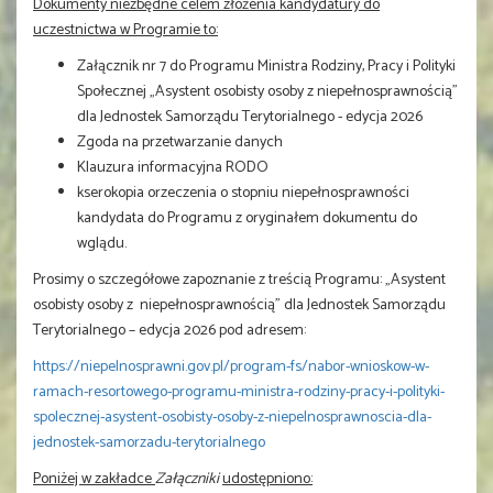
Dokumenty niezbędne celem złożenia kandydatury do
uczestnictwa w Programie to:
Załącznik nr 7 do Programu Ministra Rodziny, Pracy i Polityki
Społecznej „Asystent osobisty osoby z niepełnosprawnością”
dla Jednostek Samorządu Terytorialnego - edycja 2026
Zgoda na przetwarzanie danych
Klauzura informacyjna RODO
kserokopia orzeczenia o stopniu niepełnosprawności
kandydata do Programu z oryginałem dokumentu do
wglądu.
Prosimy o szczegółowe zapoznanie z treścią Programu: „Asystent
osobisty osoby z niepełnosprawnością” dla Jednostek Samorządu
Terytorialnego – edycja 2026 pod adresem:
https://niepelnosprawni.gov.pl/program-fs/nabor-wnioskow-w-
ramach-resortowego-programu-ministra-rodziny-pracy-i-polityki-
spolecznej-asystent-osobisty-osoby-z-niepelnosprawnoscia-dla-
jednostek-samorzadu-terytorialnego
Poniżej w zakładce
Załączniki
udostępniono: