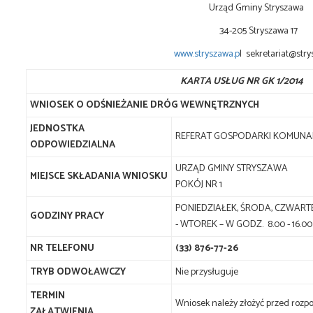
Urząd Gminy Stryszawa
34-205 Stryszawa 17
www.stryszawa.p
l sekretariat@stry
KARTA USŁUG NR GK 1/2014
WNIOSEK O ODŚNIEŻANIE DRÓG WEWNĘTRZNYCH
JEDNOSTKA
REFERAT GOSPODARKI KOMUNA
ODPOWIEDZIALNA
URZĄD GMINY STRYSZAWA
MIEJSCE SKŁADANIA WNIOSKU
POKÓJ NR 1
PONIEDZIAŁEK, ŚRODA, CZWARTEK I
GODZINY PRACY
- WTOREK – W GODZ. 8.00
NR TELEFONU
(33) 876-77-26
TRYB ODWOŁAWCZY
Nie przysługuje
TERMIN
Wniosek należy złożyć przed ro
ZAŁATWIENIA