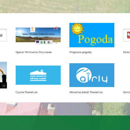
Spacer Wirtualny Stryszawa
Prognoza pogody
Dzie
Czyste Powietrze
Aktualna Jakość Powietrza
Gmin