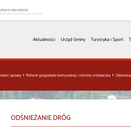
e
ie
Aktualności
Urząd Gminy
Turystyka i Sport
T
ałatwić sprawę
Referat gospodarki komunalnej i ochrony środowiska
Odśnieża
ODŚNIEŻANIE DRÓG