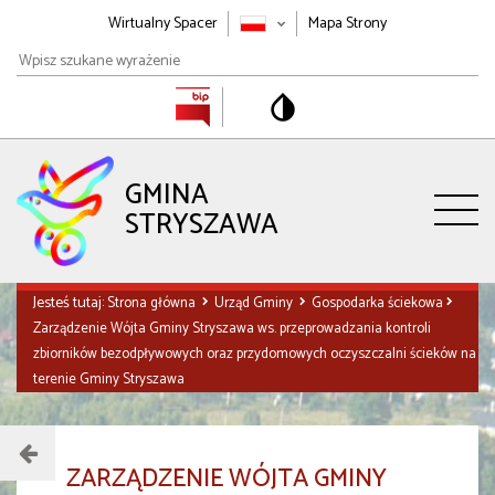
Wirtualny Spacer
Mapa Strony
Wpisz
szukane
wyrażenie
GMINA
STRYSZAWA
Jesteś tutaj:
Strona główna
Urząd Gminy
Gospodarka ściekowa
Zarządzenie Wójta Gminy Stryszawa ws. przeprowadzania kontroli
zbiorników bezodpływowych oraz przydomowych oczyszczalni ścieków na
terenie Gminy Stryszawa
Menu
ZARZĄDZENIE WÓJTA GMINY
działu