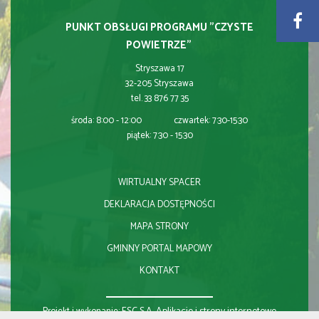
PUNKT OBSŁUGI PROGRAMU "CZYSTE
POWIETRZE"
Stryszawa 17
32-205 Stryszawa
tel. 33 876 77 35
środa: 8:00 - 12:00 czwartek: 7:30-15:30
piątek: 7:30 - 15:30
WIRTUALNY SPACER
DEKLARACJA DOSTĘPNOŚCI
MAPA STRONY
GMINNY PORTAL MAPOWY
KONTAKT
ESC S.A.
Aplikacje i strony internetowe
Projekt i wykonanie: