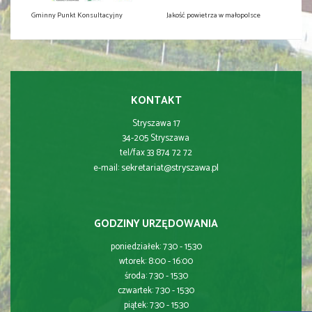
Gminny Punkt Konsultacyjny
Jakość powietrza w małopolsce
KONTAKT
Stryszawa 17
34-205 Stryszawa
tel/fax 33 874 72 72
sekretariat@stryszawa.pl
e-mail:
GODZINY URZĘDOWANIA
poniedziałek: 7:30 - 15:30
wtorek: 8:00 - 16:00
środa: 7:30 - 15:30
czwartek: 7:30 - 15:30
piątek: 7:30 - 15:30