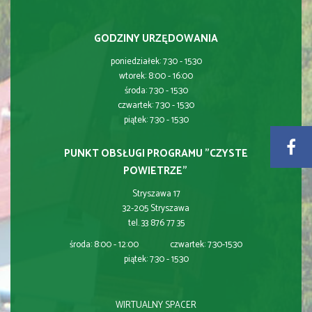
GODZINY URZĘDOWANIA
poniedziałek: 7:30 - 15:30
wtorek: 8:00 - 16:00
środa: 7:30 - 15:30
czwartek: 7:30 - 15:30
piątek: 7:30 - 15:30
PUNKT OBSŁUGI PROGRAMU "CZYSTE
POWIETRZE"
Stryszawa 17
32-205 Stryszawa
tel. 33 876 77 35
środa: 8:00 - 12:00 czwartek: 7:30-15:30
piątek: 7:30 - 15:30
WIRTUALNY SPACER