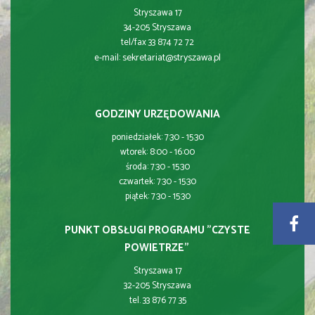
Stryszawa 17
34-205 Stryszawa
tel/fax 33 874 72 72
sekretariat@stryszawa.pl
e-mail:
GODZINY URZĘDOWANIA
poniedziałek: 7:30 - 15:30
wtorek: 8:00 - 16:00
środa: 7:30 - 15:30
czwartek: 7:30 - 15:30
piątek: 7:30 - 15:30
PUNKT OBSŁUGI PROGRAMU "CZYSTE
POWIETRZE"
Stryszawa 17
32-205 Stryszawa
tel. 33 876 77 35