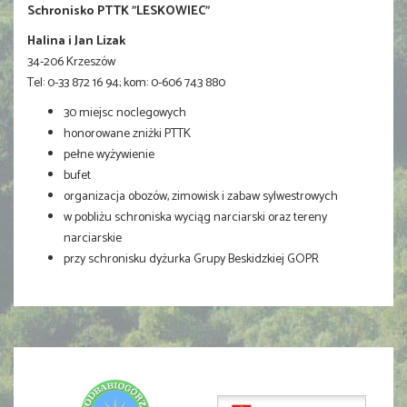
Schronisko PTTK "LESKOWIEC"
Halina i Jan Lizak
34-206 Krzeszów
Tel: 0-33 872 16 94; kom: 0-606 743 880
30 miejsc noclegowych
honorowane zniżki PTTK
pełne wyżywienie
bufet
organizacja obozów, zimowisk i zabaw sylwestrowych
w pobliżu schroniska wyciąg narciarski oraz tereny
narciarskie
przy schronisku dyżurka Grupy Beskidzkiej GOPR