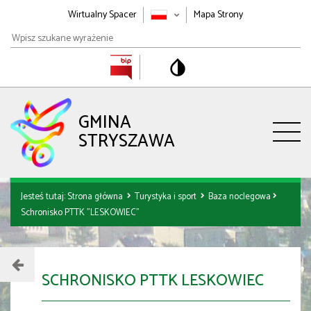
Wirtualny Spacer
Mapa Strony
Wpisz
szukane
wyrażenie
GMINA
STRYSZAWA
Jesteś tutaj:
Strona główna
Turystyka i sport
Baza noclegowa
Schronisko PTTK "LESKOWIEC"
SCHRONISKO PTTK LESKOWIEC