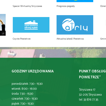
Spacer Wirtualny Stryszawa
Prognoza pogody
Dzie
Czyste Powietrze
Aktualna Jakość Powietrza
Gmin
GODZINY URZĘDOWANIA
PUNKT OBSŁUG
POWIETRZE"
poniedziałek: 7:30 - 15:30
wtorek: 8:00 - 16:00
Stryszawa 17
środa: 7:30 - 15:30
32-205 Stryszawa
czwartek: 7:30 - 15:30
tel. 33 876 77 35
piątek: 7:30 - 15:30