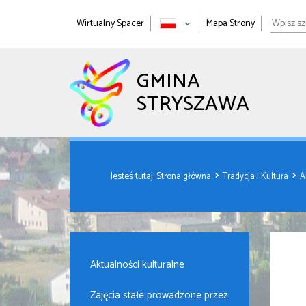
Wpisz
Wirtualny Spacer
Mapa Strony
szukan
wyrażen
GMINA
STRYSZAWA
Jesteś tutaj:
Strona główna
Tradycja i Kultura
A
Aktualności kulturalne
Zajęcia stałe prowadzone przez