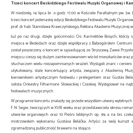
Trzeci koncert Beskidzkiego Festiwalu Muzyki Organowej i Ka
W niedzielę, 14 lipca br. o godz. 17.00 w Kościele Parafialnym pw. św.
trzeci koncert jedenastej edycji Beskidzkiego Festiwalu Muzyki Orga
prof. dr hab. Stanisława Krawczyńskiego, Rektora Akademii Muzycznej w
Już po raz drugi, dzięki gościnności Oo. Karmelitów Bosych, którzy
miejsca w Beskidach oraz dzięki współpracy z Babiogórskim Centrum Ku
został poszerzony o koncert w sąsiadującej ze Stryszawą Zawoi Przysło
miejscu cieszy się dużym zainteresowaniem wśród mieszkańców oraz prz
słuchaczom wielu niezapomnianych wrażeń. Wystąpili znani i cenieni 
utytułowany, stale koncertujący artysta, związany z Akademią Muz
kierownikiem artystycznym festiwalu i prelegentem oraz Gustáv Bel
solista Orkiestry Filharmonii Słowackiej i Czeskiej. Występował na na
festiwalach muzycznych.
W programie koncertu znalazły się przede wszystkim utwory wybitnych cze
F. N. Seger, tworzących w XVIII wieku oraz przedstawiciela okresu rom
utworów organowych oraz 10 Pieśni biblijnych op. 99, a na bis cze
mistrzowskim wykonaniu Gustáva Beláčka. Artyści za swój kunszt w
zgromadzoną publiczność brawami na stojąco.