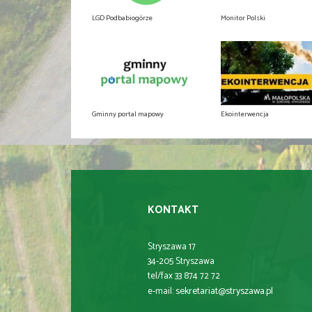
LGD Podbabiogórze
Monitor Polski
Gminny portal mapowy
Ekointerwencja
KONTAKT
Stryszawa 17
34-205 Stryszawa
tel/fax 33 874 72 72
sekretariat@stryszawa.pl
e-mail: