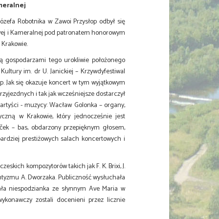
meralnej
 Józefa Robotnika w Zawoi Przysłop odbył się
nowej i Kameralnej pod patronatem honorowym
 Krakowie.
 są gospodarzami tego urokliwie położonego
ltury im. dr U. Janickiej – Krzywdyfestiwal
p. Jak się okazuje koncert w tym wyjątkowym
yjezdnych i tak jak wcześniejsze dostarczył
artyści - muzycy: Wacław Golonka – organy,
yczną w Krakowie, który jednocześnie jest
áček – bas, obdarzony przepięknym głosem,
jbardziej prestiżowych salach koncertowych i
skich kompozytorów takich jak F. K. Brixi, J.
antyzmu A. Dworzaka. Publiczność wysłuchała
kała niespodzianka ze słynnym Ave Maria w
ykonawczy zostali docenieni przez licznie