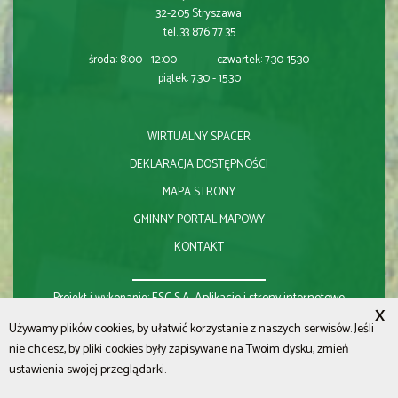
32-205 Stryszawa
tel. 33 876 77 35
środa: 8:00 - 12:00 czwartek: 7:30-15:30
piątek: 7:30 - 15:30
WIRTUALNY SPACER
DEKLARACJA DOSTĘPNOŚCI
MAPA STRONY
GMINNY PORTAL MAPOWY
KONTAKT
ESC S.A.
Aplikacje i strony internetowe
Projekt i wykonanie:
X
Używamy plików cookies, by ułatwić korzystanie z naszych serwisów. Jeśli
nie chcesz, by pliki cookies były zapisywane na Twoim dysku, zmień
ustawienia swojej przeglądarki.