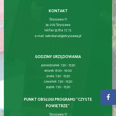
KONTAKT
Stryszawa 17
34-205 Stryszawa
tel/fax 33 874 72 72
sekretariat@stryszawa.pl
e-mail:
GODZINY URZĘDOWANIA
poniedziałek: 7:30 - 15:30
wtorek: 8:00 - 16:00
środa: 7:30 - 15:30
czwartek: 7:30 - 15:30
piątek: 7:30 - 15:30
PUNKT OBSŁUGI PROGRAMU "CZYSTE
POWIETRZE"
Stryszawa 17