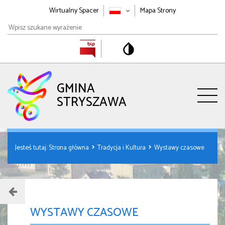
Wirtualny Spacer
Mapa Strony
Wpisz
szukane
wyrażenie
GMINA
STRYSZAWA
Jesteś tutaj:
Strona główna
Tradycja i Kultura
Wystawy czasowe
WYSTAWY CZASOWE