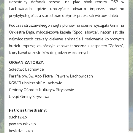
uczestnicy dożynek przeszli na plac obok remizy OSP w
Lachowicach, gdzie uroczyście otwarto imprezę, powitano
przybyłych gości, a starostowie dożynek przekazali wójtowi chleb.
Podczas stryszawskiego święta plonów na scenie wystąpiła Gminna
Orkiestra Dęta, młodzieżowa kapela "Spod Jałowca", natomiast dla
najmłodszych czekały ciekawe animacje i malowanie kolorowych
buziek. Imprezę zakończyła zabawa taneczna z zespołem "Zgórcy",
który bawił uczestników do godzin wieczornych.
ORGANIZATORZY:
Sołectwo Lachowice
Parafia p.w. Św. App. Piotra i Pawła w Lachowicach
KGW "Lubniczanki" z Lachowic
Gminny Ośrodek Kultury w Stryszawie
Urząd Gminy Stryszawa
Patronat medialny:
sucha24.pl
powiatsuski24.pl
beskidzka24.pl