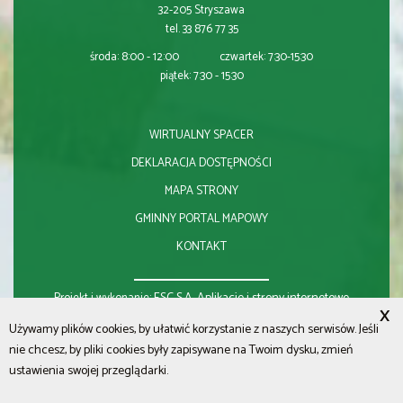
32-205 Stryszawa
tel. 33 876 77 35
środa: 8:00 - 12:00 czwartek: 7:30-15:30
piątek: 7:30 - 15:30
WIRTUALNY SPACER
DEKLARACJA DOSTĘPNOŚCI
MAPA STRONY
GMINNY PORTAL MAPOWY
KONTAKT
ESC S.A.
Aplikacje i strony internetowe
Projekt i wykonanie:
X
Używamy plików cookies, by ułatwić korzystanie z naszych serwisów. Jeśli
nie chcesz, by pliki cookies były zapisywane na Twoim dysku, zmień
ustawienia swojej przeglądarki.