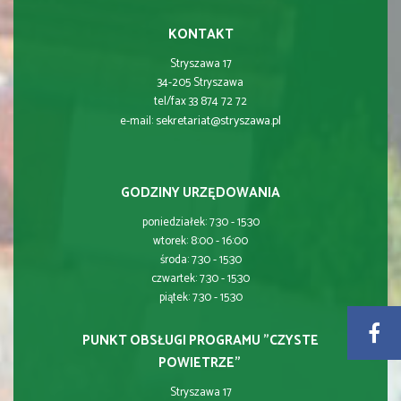
KONTAKT
Stryszawa 17
34-205 Stryszawa
tel/fax 33 874 72 72
sekretariat@stryszawa.pl
e-mail:
GODZINY URZĘDOWANIA
poniedziałek: 7:30 - 15:30
wtorek: 8:00 - 16:00
środa: 7:30 - 15:30
czwartek: 7:30 - 15:30
piątek: 7:30 - 15:30
PUNKT OBSŁUGI PROGRAMU "CZYSTE
POWIETRZE"
Stryszawa 17