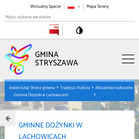
Wirtualny Spacer
Mapa Strony
Wpisz
szukane
wyrażenie
GMINA
STRYSZAWA
Jesteś tutaj:
Strona główna
Tradycja i Kultura
Aktualności kulturalne
Gminne Dożynki w Lachowicach
GMINNE DOŻYNKI W
LACHOWICACH