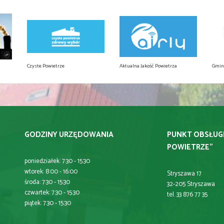
Czyste Powietrze
Aktualna Jakość Powietrza
Gmin
GODZINY URZĘDOWANIA
PUNKT OBSŁUG
POWIETRZE"
poniedziałek: 7:30 - 15:30
wtorek: 8:00 - 16:00
Stryszawa 17
środa: 7:30 - 15:30
32-205 Stryszawa
czwartek: 7:30 - 15:30
tel. 33 876 77 35
piątek: 7:30 - 15:30