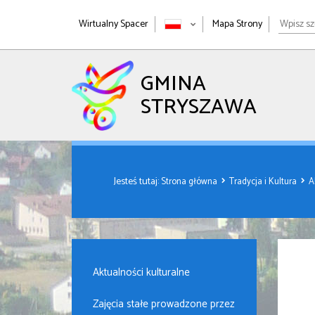
Wpisz
Wirtualny Spacer
Mapa Strony
szukan
wyrażen
GMINA
STRYSZAWA
Jesteś tutaj:
Strona główna
Tradycja i Kultura
A
Aktualności kulturalne
Zajęcia stałe prowadzone przez