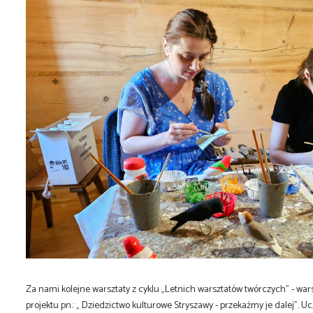
Za nami kolejne warsztaty z cyklu „Letnich warsztatów twórczych” - wa
projektu pn.: „ Dziedzictwo kulturowe Stryszawy - przekażmy je dalej”.