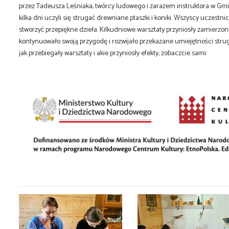
przez Tadeusza Leśniaka, twórcy ludowego i zarazem instruktora w Gm
kilka dni uczyli się strugać drewniane ptaszki i koniki. Wszyscy uczestni
stworzyć przepiękne dzieła. Kilkudniowe warsztaty przyniosły zamierzony
kontynuowało swoją przygodę i rozwijało przekazane umiejętności str
jak przebiegały warsztaty i akie przyniosły efekty, zobaczcie sami: