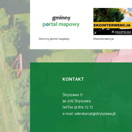
Gminny portal mapowy
Ekointerwencja
KONTAKT
Stryszawa 17
34-205 Stryszawa
tel/fax 33 874 72 72
sekretariat@stryszawa.pl
e-mail: