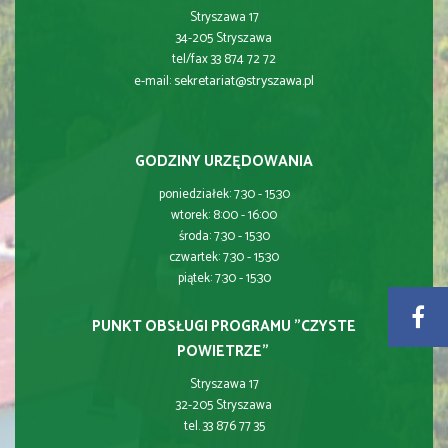
Stryszawa 17
34-205 Stryszawa
tel/fax 33 874 72 72
sekretariat@stryszawa.pl
e-mail:
GODZINY URZĘDOWANIA
poniedziałek: 7:30 - 15:30
wtorek: 8:00 - 16:00
środa: 7:30 - 15:30
czwartek: 7:30 - 15:30
piątek: 7:30 - 15:30
PUNKT OBSŁUGI PROGRAMU "CZYSTE
POWIETRZE"
Stryszawa 17
32-205 Stryszawa
tel. 33 876 77 35