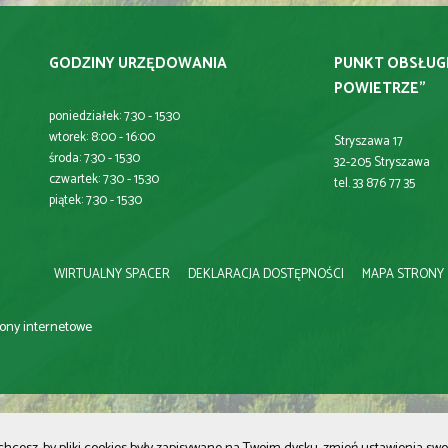
GODZINY URZĘDOWANIA
PUNKT OBSŁUG
POWIETRZE"
poniedziałek: 7:30 - 15:30
wtorek: 8:00 - 16:00
Stryszawa 17
środa: 7:30 - 15:30
32-205 Stryszawa
czwartek: 7:30 - 15:30
tel. 33 876 77 35
piątek: 7:30 - 15:30
WIRTUALNY SPACER
DEKLARACJA DOSTĘPNOŚCI
MAPA STRONY
trony internetowe