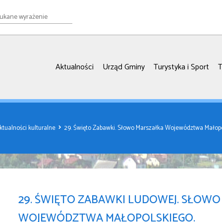
e
ie
Aktualności
Urząd Gminy
Turystyka i Sport
T
ktualności kulturalne
29. Święto Zabawki. Słowo Marszałka Województwa Małopo
29. ŚWIĘTO ZABAWKI LUDOWEJ. SŁOW
WOJEWÓDZTWA MAŁOPOLSKIEGO.