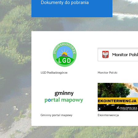
Dokumenty do pobrania
LGD Podbabiogórze
Monitor Polski
Gminny portal mapowy
Ekointerwencja