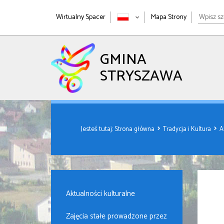
Wpisz
Wirtualny Spacer
Mapa Strony
szukan
wyrażen
GMINA
STRYSZAWA
Jesteś tutaj:
Strona główna
Tradycja i Kultura
A
Aktualności kulturalne
Zajęcia stałe prowadzone przez