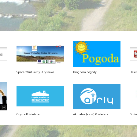
Spacer Wirtualny Stryszawa
Prognoza pogody
Dzie
Czyste Powietrze
Aktualna Jakość Powietrza
Gmin